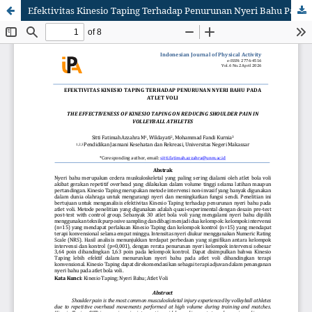
Efektivitas Kinesio Taping Terhadap Penurunan Nyeri Bahu Pada Atlet Voli