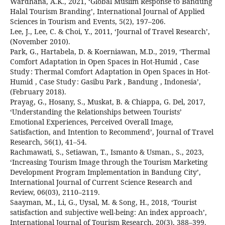
Wardhana, A.K., 2021, ‘Global Muslim Response to Bandung
Halal Tourism Branding’, International Journal of Applied
Sciences in Tourism and Events, 5(2), 197–206.
Lee, J., Lee, C. & Choi, Y., 2011, ‘Journal of Travel Research’,
(November 2010).
Park, G., Hartabela, D. & Koerniawan, M.D., 2019, ‘Thermal
Comfort Adaptation in Open Spaces in Hot-Humid , Case
Study : Thermal Comfort Adaptation in Open Spaces in Hot-
Humid , Case Study : Gasibu Park , Bandung , Indonesia’,
(February 2018).
Prayag, G., Hosany, S., Muskat, B. & Chiappa, G. Del, 2017,
‘Understanding the Relationships between Tourists’
Emotional Experiences, Perceived Overall Image,
Satisfaction, and Intention to Recommend’, Journal of Travel
Research, 56(1), 41–54.
Rachmawati, S., Setiawan, T., Ismanto & Usman., S., 2023,
‘Increasing Tourism Image through the Tourism Marketing
Development Program Implementation in Bandung City’,
International Journal of Current Science Research and
Review, 06(03), 2110–2119.
Saayman, M., Li, G., Uysal, M. & Song, H., 2018, ‘Tourist
satisfaction and subjective well-being: An index approach’,
International Journal of Tourism Research, 20(3), 388–399.