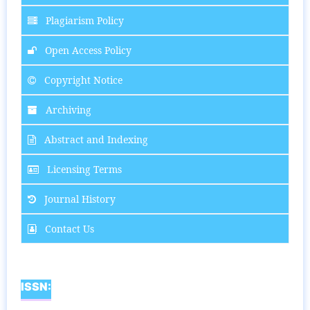
Plagiarism Policy
Open Access Policy
Copyright Notice
Archiving
Abstract and Indexing
Licensing Terms
Journal History
Contact Us
ISSN: