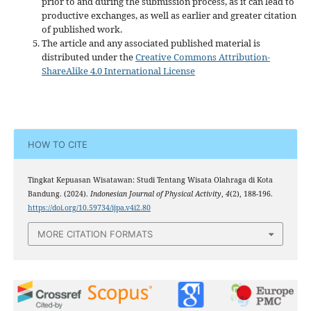
prior to and during the submission process, as it can lead to
productive exchanges, as well as earlier and greater citation
of published work.
The article and any associated published material is
distributed under the
Creative Commons Attribution-
ShareAlike 4.0 International License
HOW TO CITE
Tingkat Kepuasan Wisatawan: Studi Tentang Wisata Olahraga di Kota
Bandung. (2024).
Indonesian Journal of Physical Activity
,
4
(2), 188-196.
https://doi.org/10.59734/ijpa.v4i2.80
MORE CITATION FORMATS