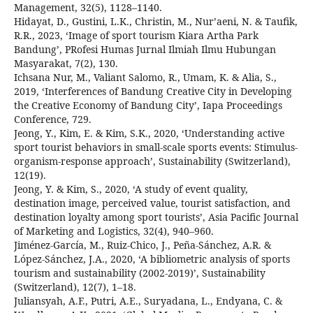
Management, 32(5), 1128–1140.
Hidayat, D., Gustini, L.K., Christin, M., Nur’aeni, N. & Taufik,
R.R., 2023, ‘Image of sport tourism Kiara Artha Park
Bandung’, PRofesi Humas Jurnal Ilmiah Ilmu Hubungan
Masyarakat, 7(2), 130.
Ichsana Nur, M., Valiant Salomo, R., Umam, K. & Alia, S.,
2019, ‘Interferences of Bandung Creative City in Developing
the Creative Economy of Bandung City’, Iapa Proceedings
Conference, 729.
Jeong, Y., Kim, E. & Kim, S.K., 2020, ‘Understanding active
sport tourist behaviors in small-scale sports events: Stimulus-
organism-response approach’, Sustainability (Switzerland),
12(19).
Jeong, Y. & Kim, S., 2020, ‘A study of event quality,
destination image, perceived value, tourist satisfaction, and
destination loyalty among sport tourists’, Asia Pacific Journal
of Marketing and Logistics, 32(4), 940–960.
Jiménez-García, M., Ruiz-Chico, J., Peña-Sánchez, A.R. &
López-Sánchez, J.A., 2020, ‘A bibliometric analysis of sports
tourism and sustainability (2002-2019)’, Sustainability
(Switzerland), 12(7), 1–18.
Juliansyah, A.F., Putri, A.E., Suryadana, L., Endyana, C. &