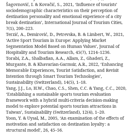
Šagovnović, I. & Kovačić, S., 2021, ‘Influence of tourists’
sociodemographic characteristics on their perception of
destination personality and emotional experience of a city
break destination’, International Journal of Tourism Cities,
7(1), 200–223.
Terzić, A., Demirović, D., Petrevska, B. & Limbert, W., 2021,
‘Active Sport Tourism in Europe: Applying Market
Segmentation Model Based on Human Values’, Journal of
Hospitality and Tourism Research, 45(7), 1214–1236.
Torabi, Z.A., Shalbafian, A.A., Allam, Z., Ghaderi, Z.,
Murgante, B. & Khavarian-Garmsir, A.R., 2022, ‘Enhancing
Memorable Experiences, Tourist Satisfaction, and Revisit
Intention through Smart Tourism Technologies’,
Sustainability (Switzerland), 14(5), 1–18.
Yang, J.J., Lo, H.W., Chao, C.S., Shen, C.C. & Yang, C.C., 2020,
‘Establishing a sustainable sports tourism evaluation
framework with a hybrid multi-criteria decision-making
model to explore potential sports tourism attractions in
Taiwan’, Sustainability (Switzerland), 12(4), 1–20.
Yoon, Y. & Uysal, M., 2005, ‘An examination of the effects of
motivation and satisfaction on destination loyalty : a
structural model’, 26, 45–56.