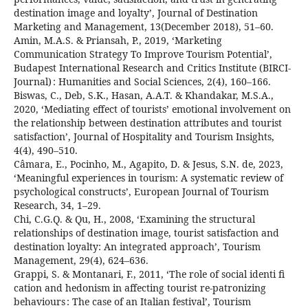
destination image and loyalty’, Journal of Destination
Marketing and Management, 13(December 2018), 51–60.
Amin, M.A.S. & Priansah, P., 2019, ‘Marketing
Communication Strategy To Improve Tourism Potential’,
Budapest International Research and Critics Institute (BIRCI-
Journal) : Humanities and Social Sciences, 2(4), 160–166.
Biswas, C., Deb, S.K., Hasan, A.A.T. & Khandakar, M.S.A.,
2020, ‘Mediating effect of tourists’ emotional involvement on
the relationship between destination attributes and tourist
satisfaction’, Journal of Hospitality and Tourism Insights,
4(4), 490–510.
Câmara, E., Pocinho, M., Agapito, D. & Jesus, S.N. de, 2023,
‘Meaningful experiences in tourism: A systematic review of
psychological constructs’, European Journal of Tourism
Research, 34, 1–29.
Chi, C.G.Q. & Qu, H., 2008, ‘Examining the structural
relationships of destination image, tourist satisfaction and
destination loyalty: An integrated approach’, Tourism
Management, 29(4), 624–636.
Grappi, S. & Montanari, F., 2011, ‘The role of social identi fi
cation and hedonism in affecting tourist re-patronizing
behaviours : The case of an Italian festival’, Tourism