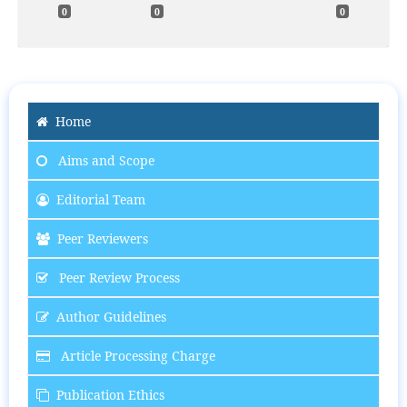
0
0
0
Home
Aims and Scope
Editorial Team
Peer Reviewers
Peer Review Process
Author Guidelines
Article Processing Charge
Publication Ethics