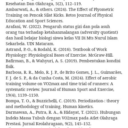
Kesehatan Dan Olahraga, 5(2), 112–119.
Ambarwati, A., & others. (2024). The Effect of Plyometric
Training on Pencak Silat Kicks. Retos Journal of Physical
Education and Sport Sciences.
Arafani, W. (2022). Pengaruh status gizi dan pola asuh
orang tua terhadap ketahanmalangan (adversity quotient)
dan hasil belajar biologi siswa kelas VII Di Mts Nurul Islam
Sekarbela. UIN Mataram.
Astrand, P.-O., & Rodahl, K. (2016). Textbook of Work
Physiology: Physiological Bases of Exercise. McGraw-Hill.
Bafirman, B., & Wahyuri, A. S. (2019). Pembentukan kondisi
fisik.
Barbosa, R. R., Melo, R. J. P., de Brito Gomes, J. L., Guimarães,
F. J. de S. P., & da Cunha Costa, M. (2024). Effect of aerobic
training volume on VO2max and time trial of runners: A
systematic review. Journal of Human Sport and Exercise,
19(4), 1139–1150.
Bompa, T. O., & Buzzichelli, C. (2019). Periodization-: theory
and methodology of training. Human kinetics.
Darmawan, A., Putra, R. A., & Hidayat, T. (2021). Hubungan
Indeks Massa Tubuh dengan VO2max pada Atlet Olahraga
Prestasi. Jurnal Keolahragaan, 9(2), 145–152.