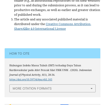
online (e.g., in institutional repositories or on their website)
prior to and during the submission process, as it can lead to
productive exchanges, as well as earlier and greater citation
of published work.
The article and any associated published material is
distributed under the
Creative Commons Attribution-
ShareAlike 4.0 International License
HOW TO CITE
Hubungan Indeks Massa Tubuh (IMT) terhadap Daya Tahan
Kardiovaskular pada Atlet Pencak Silat FIKK UNM . (2026).
Indonesian
Journal of Physical Activity
,
6
(1), 28-34.
https://doi.org/10.59734/ijpa.v6i1.165
MORE CITATION FORMATS