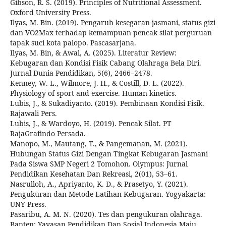
Gibson, R. S. (2019). Principles of Nutritional Assessment.
Oxford University Press.
Ilyas, M. Bin. (2019). Pengaruh kesegaran jasmani, status gizi
dan VO2Max terhadap kemampuan pencak silat perguruan
tapak suci kota palopo. Pascasarjana.
Ilyas, M. Bin, & Awal, A. (2025). Literatur Review:
Kebugaran dan Kondisi Fisik Cabang Olahraga Bela Diri.
Jurnal Dunia Pendidikan, 5(6), 2466–2478.
Kenney, W. L., Wilmore, J. H., & Costill, D. L. (2022).
Physiology of sport and exercise. Human kinetics.
Lubis, J., & Sukadiyanto. (2019). Pembinaan Kondisi Fisik.
Rajawali Pers.
Lubis, J., & Wardoyo, H. (2019). Pencak Silat. PT
RajaGrafindo Persada.
Manopo, M., Mautang, T., & Pangemanan, M. (2021).
Hubungan Status Gizi Dengan Tingkat Kebugaran Jasmani
Pada Siswa SMP Negeri 2 Tomohon. Olympus: Jurnal
Pendidikan Kesehatan Dan Rekreasi, 2(01), 53–61.
Nasrulloh, A., Apriyanto, K. D., & Prasetyo, Y. (2021).
Pengukuran dan Metode Latihan Kebugaran. Yogyakarta:
UNY Press.
Pasaribu, A. M. N. (2020). Tes dan pengukuran olahraga.
Banten: Yayasan Pendidikan Dan Sosial Indonesia Maju